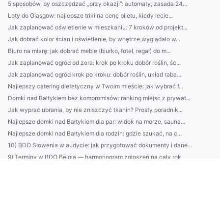
5 sposobów, by oszczędzać „przy okazji”: automaty, zasada 24...
Loty do Glasgow: najlepsze triki na cenę biletu, kiedy lecie...
Jak zaplanować oświetlenie w mieszkaniu: 7 kroków od projekt...
Jak dobrać kolor ścian i oświetlenie, by wnętrze wyglądało w...
Biuro na miarę: jak dobrać meble (biurko, fotel, regał) do m...
Jak zaplanować ogród od zera: krok po kroku dobór roślin, śc...
Jak zaplanować ogród krok po kroku: dobór roślin, układ raba...
Najlepszy catering dietetyczny w Twoim mieście: jak wybrać f...
Domki nad Bałtykiem bez kompromisów: ranking miejsc z prywat...
Jak wyprać ubrania, by nie zniszczyć tkanin? Prosty poradnik...
Najlepsze domki nad Bałtykiem dla par: widok na morze, sauna...
Najlepsze domki nad Bałtykiem dla rodzin: gdzie szukać, na c...
10) BDO Słowenia w audycie: jak przygotować dokumenty i dane...
9) Terminy w BDO Belgia — harmonogram zgłoszeń na cały rok
BDO Austria: jak przygotować się do kontroli urzędowej 28
Outsourcing środowiskowy a ESG: jak partner pomaga w przygot...
15. Ochrona środowiska w inwestycjach: od koncepcji do pozwo...
Ranking: najlepsze domki nad Bałtykiem dla rodzin — lokaliza...
EPR w Austrii: Kompletny przewodnik dla producentów — obowią...