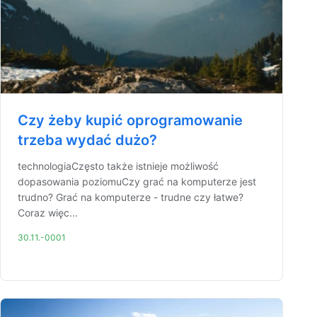
Czy żeby kupić oprogramowanie
trzeba wydać dużo?
technologiaCzęsto także istnieje możliwość
dopasowania poziomuCzy grać na komputerze jest
trudno? Grać na komputerze - trudne czy łatwe?
Coraz więc...
30.11.-0001