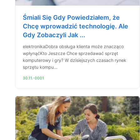
Śmiali Się Gdy Powiedziałem, że
Chcę wprowadzić technologię. Ale
Gdy Zobaczyli Jak ...
elektronikaDobra obsługa klienta może znacząco
wpłynąćKto Jeszcze Chce sprzedawać sprzęt
komputerowy i gry? W dzisiejszych czasach rynek
sprzętu kompu...
30.11.-0001