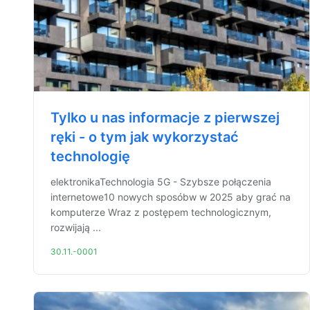
Tylko u nas informacje z pierwszej
ręki - o tym jak wykorzystać
technologię
elektronikaTechnologia 5G - Szybsze połączenia
internetowe10 nowych sposóbw w 2025 aby grać na
komputerze Wraz z postępem technologicznym,
rozwijają ...
30.11.-0001