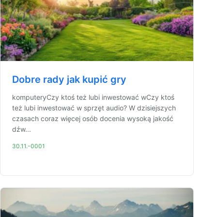
Dobre rady jak kupić gry
komputeryCzy ktoś też lubi inwestować wCzy ktoś
też lubi inwestować w sprzęt audio? W dzisiejszych
czasach coraz więcej osób docenia wysoką jakość
dźw...
30.11.-0001