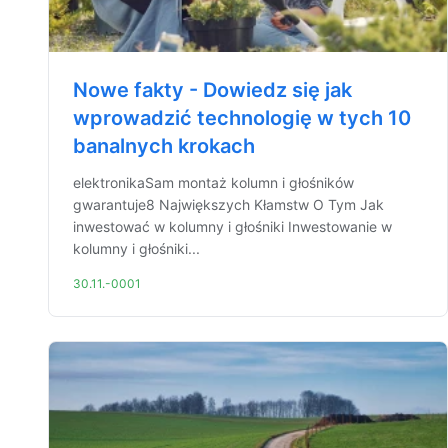
Nowe fakty - Dowiedz się jak
wprowadzić technologię w tych 10
banalnych krokach
elektronikaSam montaż kolumn i głośników
gwarantuje8 Największych Kłamstw O Tym Jak
inwestować w kolumny i głośniki Inwestowanie w
kolumny i głośniki...
30.11.-0001