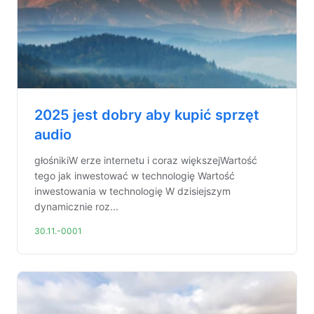
2025 jest dobry aby kupić sprzęt
audio
głośnikiW erze internetu i coraz większejWartość
tego jak inwestować w technologię Wartość
inwestowania w technologię W dzisiejszym
dynamicznie roz...
30.11.-0001