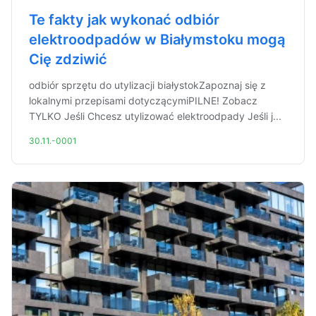
Te fakty jak wykonać odbiór
elektroodpadów w Białymstoku mogą
Cię zdziwić
odbiór sprzętu do utylizacji białystokZapoznaj się z
lokalnymi przepisami dotyczącymiPILNE! Zobacz
TYLKO Jeśli Chcesz utylizować elektroodpady Jeśli j...
30.11.-0001