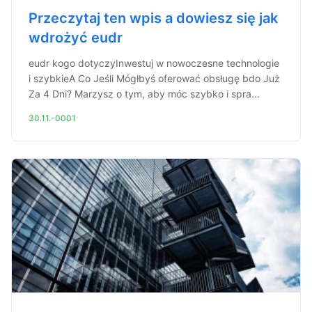
Przeczytaj ten wpis a dowiesz się jak
wdrożyć eudr
eudr kogo dotyczyInwestuj w nowoczesne technologie
i szybkieA Co Jeśli Mógłbyś oferować obsługę bdo Już
Za 4 Dni? Marzysz o tym, aby móc szybko i spra...
30.11.-0001