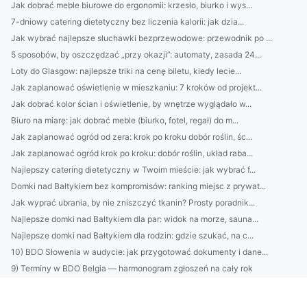
Jak dobrać meble biurowe do ergonomii: krzesło, biurko i wys...
7-dniowy catering dietetyczny bez liczenia kalorii: jak dzia...
Jak wybrać najlepsze słuchawki bezprzewodowe: przewodnik po ...
5 sposobów, by oszczędzać „przy okazji”: automaty, zasada 24...
Loty do Glasgow: najlepsze triki na cenę biletu, kiedy lecie...
Jak zaplanować oświetlenie w mieszkaniu: 7 kroków od projekt...
Jak dobrać kolor ścian i oświetlenie, by wnętrze wyglądało w...
Biuro na miarę: jak dobrać meble (biurko, fotel, regał) do m...
Jak zaplanować ogród od zera: krok po kroku dobór roślin, śc...
Jak zaplanować ogród krok po kroku: dobór roślin, układ raba...
Najlepszy catering dietetyczny w Twoim mieście: jak wybrać f...
Domki nad Bałtykiem bez kompromisów: ranking miejsc z prywat...
Jak wyprać ubrania, by nie zniszczyć tkanin? Prosty poradnik...
Najlepsze domki nad Bałtykiem dla par: widok na morze, sauna...
Najlepsze domki nad Bałtykiem dla rodzin: gdzie szukać, na c...
10) BDO Słowenia w audycie: jak przygotować dokumenty i dane...
9) Terminy w BDO Belgia — harmonogram zgłoszeń na cały rok
BDO Austria: jak przygotować się do kontroli urzędowej 28
Outsourcing środowiskowy a ESG: jak partner pomaga w przygot...