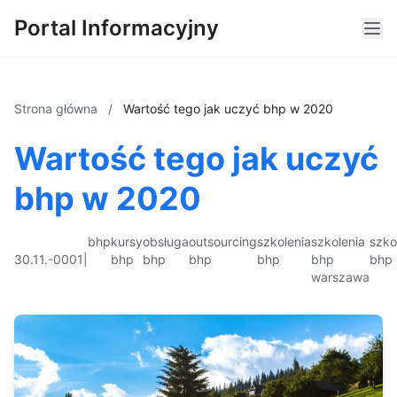
Portal Informacyjny
Strona główna
/
Wartość tego jak uczyć bhp w 2020
Wartość tego jak uczyć
bhp w 2020
bhp
kursy
obsługa
outsourcing
szkolenia
szkolenia
szko
30.11.-0001
|
bhp
bhp
bhp
bhp
bhp
bhp
warszawa