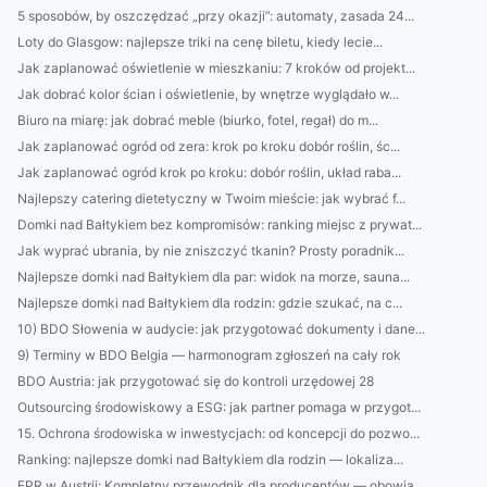
5 sposobów, by oszczędzać „przy okazji”: automaty, zasada 24...
Loty do Glasgow: najlepsze triki na cenę biletu, kiedy lecie...
Jak zaplanować oświetlenie w mieszkaniu: 7 kroków od projekt...
Jak dobrać kolor ścian i oświetlenie, by wnętrze wyglądało w...
Biuro na miarę: jak dobrać meble (biurko, fotel, regał) do m...
Jak zaplanować ogród od zera: krok po kroku dobór roślin, śc...
Jak zaplanować ogród krok po kroku: dobór roślin, układ raba...
Najlepszy catering dietetyczny w Twoim mieście: jak wybrać f...
Domki nad Bałtykiem bez kompromisów: ranking miejsc z prywat...
Jak wyprać ubrania, by nie zniszczyć tkanin? Prosty poradnik...
Najlepsze domki nad Bałtykiem dla par: widok na morze, sauna...
Najlepsze domki nad Bałtykiem dla rodzin: gdzie szukać, na c...
10) BDO Słowenia w audycie: jak przygotować dokumenty i dane...
9) Terminy w BDO Belgia — harmonogram zgłoszeń na cały rok
BDO Austria: jak przygotować się do kontroli urzędowej 28
Outsourcing środowiskowy a ESG: jak partner pomaga w przygot...
15. Ochrona środowiska w inwestycjach: od koncepcji do pozwo...
Ranking: najlepsze domki nad Bałtykiem dla rodzin — lokaliza...
EPR w Austrii: Kompletny przewodnik dla producentów — obowią...