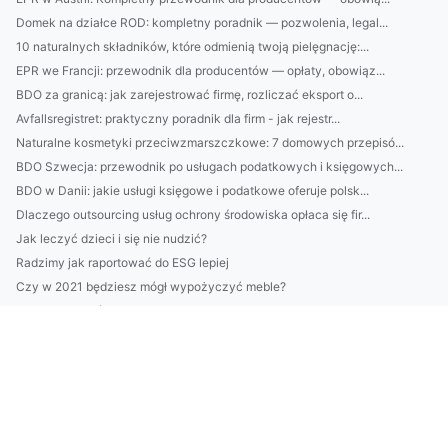
Domek na działce ROD: kompletny poradnik — pozwolenia, legal...
10 naturalnych składników, które odmienią twoją pielęgnację:...
EPR we Francji: przewodnik dla producentów — opłaty, obowiąz...
BDO za granicą: jak zarejestrować firmę, rozliczać eksport o...
Avfallsregistret: praktyczny poradnik dla firm - jak rejestr...
Naturalne kosmetyki przeciwzmarszczkowe: 7 domowych przepisó...
BDO Szwecja: przewodnik po usługach podatkowych i księgowych...
BDO w Danii: jakie usługi księgowe i podatkowe oferuje polsk...
Dlaczego outsourcing usług ochrony środowiska opłaca się fir...
Jak leczyć dzieci i się nie nudzić?
Radzimy jak raportować do ESG lepiej
Czy w 2021 będziesz mógł wypożyczyć meble?
Jak odchudzać się - ważne zmiany
Jak Portal medyczny Od Ręki
Du vet absolutt ikke hvordan du oppbevarer møbler. Bare les...
Zobacz czy potrzebujesz portal o medycynie?
wykonać odbiór elektroodpadów w Białymstoku dobrze?
Jak złożyć sprawozdanie BDO - nowości w 2023