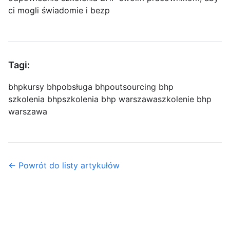
ci mogli świadomie i bezp
Tagi:
bhp
kursy bhp
obsługa bhp
outsourcing bhp
szkolenia bhp
szkolenia bhp warszawa
szkolenie bhp
warszawa
← Powrót do listy artykułów