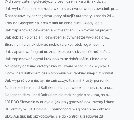
7-dniowy catering dietetyczny bez liczenia kalorii: jak dzia...
Jak wybrać najlepsze słuchawki bezprzewodowe: przewodnik po ...
5 sposobów, by oszczędzać „przy okazji”: automaty, zasada 24...
Loty do Glasgow: najlepsze triki na cenę biletu, kiedy lecie...
Jak zaplanować oświetlenie w mieszkaniu: 7 kroków od projekt...
Jak dobrać kolor ścian i oświetlenie, by wnętrze wyglądało w...
Biuro na miarę: jak dobrać meble (biurko, fotel, regał) do m...
Jak zaplanować ogród od zera: krok po kroku dobór roślin, śc...
Jak zaplanować ogród krok po kroku: dobór roślin, układ raba...
Najlepszy catering dietetyczny w Twoim mieście: jak wybrać f...
Domki nad Bałtykiem bez kompromisów: ranking miejsc z prywat...
Jak wyprać ubrania, by nie zniszczyć tkanin? Prosty poradnik...
Najlepsze domki nad Bałtykiem dla par: widok na morze, sauna...
Najlepsze domki nad Bałtykiem dla rodzin: gdzie szukać, na c...
10) BDO Słowenia w audycie: jak przygotować dokumenty i dane...
9) Terminy w BDO Belgia — harmonogram zgłoszeń na cały rok
BDO Austria: jak przygotować się do kontroli urzędowej 28
Outsourcing środowiskowy a ESG: jak partner pomaga w przygot...
15. Ochrona środowiska w inwestycjach: od koncepcji do pozwo...