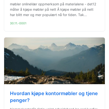
møbler onlineVær oppmerksom på materialene - det12
måter å kjøpe møbler på nett Å kjøpe møbler på nett
har blitt mer og mer populært nå for tiden. Tak...
30.11.-0001
Hvordan kjøpe kontormøbler og tjene
penger?