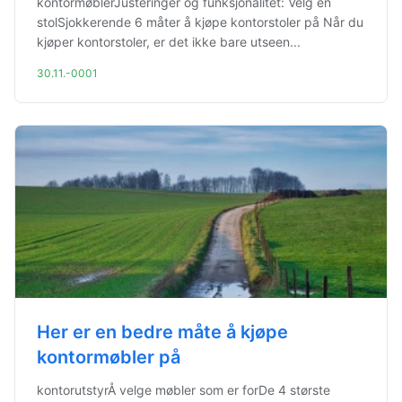
kontormøblerJusteringer og funksjonalitet: Velg en
stolSjokkerende 6 måter å kjøpe kontorstoler på Når du
kjøper kontorstoler, er det ikke bare utseen...
30.11.-0001
Her er en bedre måte å kjøpe
kontormøbler på
kontorutstyrÅ velge møbler som er forDe 4 største