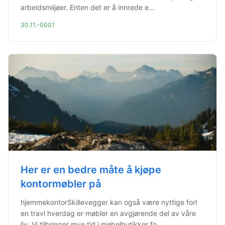
arbeidsmiljøer. Enten det er å innrede e...
30.11.-0001
Her er en bedre måte å kjøpe
kontormøbler på
hjemmekontorSkillevegger kan også være nyttige forI
en travl hverdag er møbler en avgjørende del av våre
liv. Vi tilbringer mye tid i møbelbutikker fo...