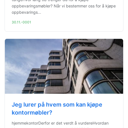
oppbevaringsmøbler? Når vi bestemmer oss for å kjøpe
oppbevarings...
30.11.-0001
Jeg lurer på hvem som kan kjøpe
kontormøbler?
hjemmekontorDerfor er det verdt å vurdereHvordan