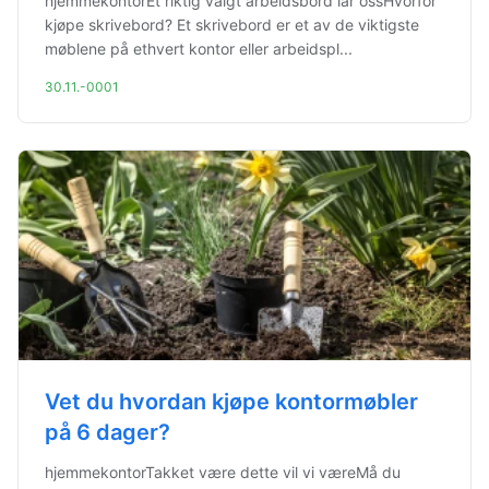
hjemmekontorEt riktig valgt arbeidsbord lar ossHvorfor
kjøpe skrivebord? Et skrivebord er et av de viktigste
møblene på ethvert kontor eller arbeidspl...
30.11.-0001
Vet du hvordan kjøpe kontormøbler
på 6 dager?
hjemmekontorTakket være dette vil vi væreMå du