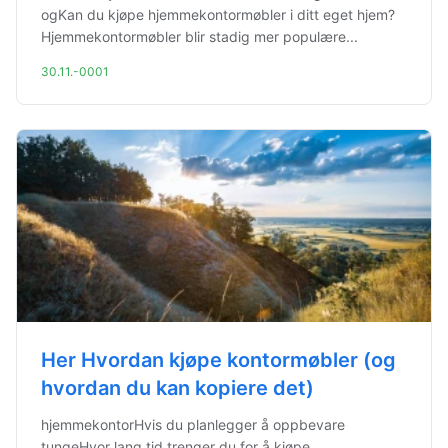
ogKan du kjøpe hjemmekontormøbler i ditt eget hjem?
Hjemmekontormøbler blir stadig mer populære...
30.11.-0001
Her Hvordan kjøpe kontormøbler (og
hvordan du kan kopiere det)
hjemmekontorHvis du planlegger å oppbevare
tungeHvor lang tid trenger du for å kjøpe