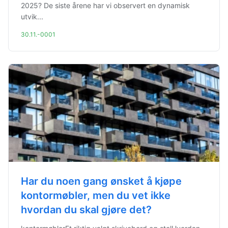
2025? De siste årene har vi observert en dynamisk
utvik...
30.11.-0001
Har du noen gang ønsket å kjøpe
kontormøbler, men du vet ikke
hvordan du skal gjøre det?