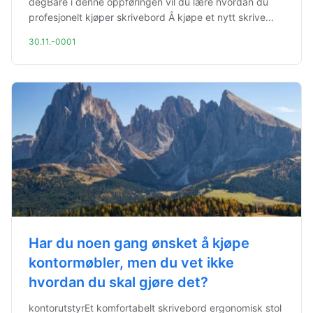
degBare i denne oppføringen vil du lære hvordan du
profesjonelt kjøper skrivebord Å kjøpe et nytt skrive...
30.11.-0001
Har du noen gang ønsket å kjøpe
kontormøbler, men du vet ikke
hvordan du skal gjøre det?
kontorutstyrEt komfortabelt skrivebord ergonomisk stol