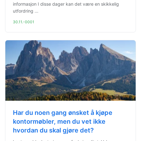
informasjon I disse dager kan det være en skikkelig
utfordring ...
30.11.-0001
Har du noen gang ønsket å kjøpe
kontormøbler, men du vet ikke
hvordan du skal gjøre det?