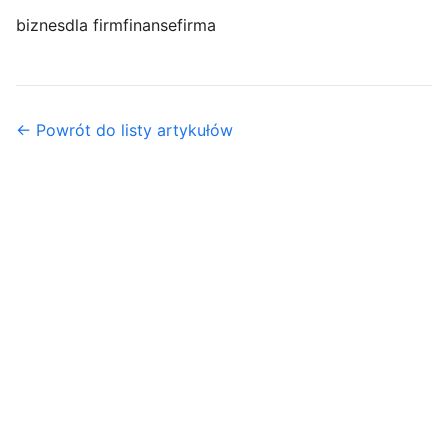
biznes
dla firm
finanse
firma
← Powrót do listy artykułów