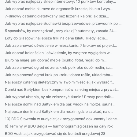
Jak wybrać najlepszy sklep internetowy: 10 punktów kontrolny...
Jak dobrać meble biurowe do ergonomii: krzesło, biurko i wys...
7-dniowy catering dietetyczny bez liczenia kalorii: jak dzia...
Jak wybrać najlepsze słuchawki bezprzewodowe: przewodnik po ...
5 sposobów, by oszczędzać „przy okazji”: automaty, zasada 24...
Loty do Glasgow: najlepsze triki na cenę biletu, kiedy lecie...
Jak zaplanować oświetlenie w mieszkaniu: 7 kroków od projekt...
Jak dobrać kolor ścian i oświetlenie, by wnętrze wyglądało w...
Biuro na miarę: jak dobrać meble (biurko, fotel, regał) do m...
Jak zaplanować ogród od zera: krok po kroku dobór roślin, śc...
Jak zaplanować ogród krok po kroku: dobór roślin, układ raba...
Najlepszy catering dietetyczny w Twoim mieście: jak wybrać f...
Domki nad Bałtykiem bez kompromisów: ranking miejsc z prywat...
Jak wyprać ubrania, by nie zniszczyć tkanin? Prosty poradnik...
Najlepsze domki nad Bałtykiem dla par: widok na morze, sauna...
Najlepsze domki nad Bałtykiem dla rodzin: gdzie szukać, na c...
10) BDO Słowenia w audycie: jak przygotować dokumenty i dane...
9) Terminy w BDO Belgia — harmonogram zgłoszeń na cały rok
BDO Austria: jak przygotować się do kontroli urzędowej 28