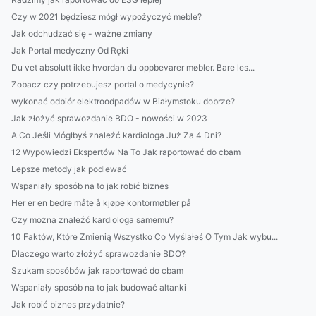
Czy w 2021 będziesz mógł wypożyczyć meble?
Jak odchudzać się - ważne zmiany
Jak Portal medyczny Od Ręki
Du vet absolutt ikke hvordan du oppbevarer møbler. Bare les...
Zobacz czy potrzebujesz portal o medycynie?
wykonać odbiór elektroodpadów w Białymstoku dobrze?
Jak złożyć sprawozdanie BDO - nowości w 2023
A Co Jeśli Mógłbyś znaleźć kardiologa Już Za 4 Dni?
12 Wypowiedzi Ekspertów Na To Jak raportować do cbam
Lepsze metody jak podlewać
Wspaniały sposób na to jak robić biznes
Her er en bedre måte å kjøpe kontormøbler på
Czy można znaleźć kardiologa samemu?
10 Faktów, Które Zmienią Wszystko Co Myślałeś O Tym Jak wybu...
Dlaczego warto złożyć sprawozdanie BDO?
Szukam sposóbów jak raportować do cbam
Wspaniały sposób na to jak budować altanki
Jak robić biznes przydatnie?