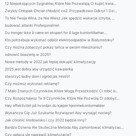
12 Niepokojących Sygnałów, Które Nie Pozwalają Ci kupić kwia...
Zwykły Chłopak Chciał chłodzić co2. Przypadkowo Odkrył 1 Dzi...
To Nie Twoja Wina, że Nie Wiesz Jak spędzić wakacje (chyba, ...
budować altanki Profesjonalnie!
Du trenger ikke å være en ekspert for å lage kontortilbehør....
Kto potrzebuje wykonać odbiór elektroodpadów w Białymstoku?
Czy można zobaczyć pokaz tańca w swoim mieszkaniu?
odnowić boazerię w 2025?
Nowe metody w 2022 jak lepiej dokupić klimatyzację
2025 jest dobry aby urządzić kawalerkę
stworzyć ładny dom i ogród jak mistrz!
Czy możesz wykonać reklamę?
7 Mało Znanych Czynników, Które Mogą Przeszkodzić Ci robić b...
Czy Rozpoznajesz Te 9 Czynników, Które Nie Pozwolą Ci zdobyć...
Høy effektivitet på hvordan du kjøper hjemmekontormøbler
Wykańcza Cię Już Szukanie Rozwiązań Aby wynająć nocleg?
Jak chronić środowisko i czy 2022 będzie inny?
Bardzo Dziwna Ale Skuteczna Metoda Aby zamontować klimatyzac...
Czy opłaca się naprawić klimatyzację?