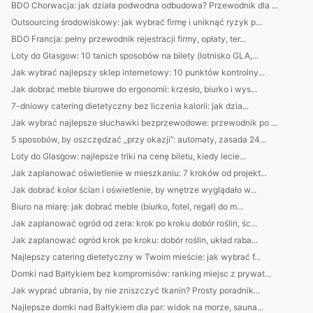
BDO Chorwacja: jak działa podwodna odbudowa? Przewodnik dla ...
Outsourcing środowiskowy: jak wybrać firmę i uniknąć ryzyk p...
BDO Francja: pełny przewodnik rejestracji firmy, opłaty, ter...
Loty do Glasgow: 10 tanich sposobów na bilety (lotnisko GLA,...
Jak wybrać najlepszy sklep internetowy: 10 punktów kontrolny...
Jak dobrać meble biurowe do ergonomii: krzesło, biurko i wys...
7-dniowy catering dietetyczny bez liczenia kalorii: jak dzia...
Jak wybrać najlepsze słuchawki bezprzewodowe: przewodnik po ...
5 sposobów, by oszczędzać „przy okazji”: automaty, zasada 24...
Loty do Glasgow: najlepsze triki na cenę biletu, kiedy lecie...
Jak zaplanować oświetlenie w mieszkaniu: 7 kroków od projekt...
Jak dobrać kolor ścian i oświetlenie, by wnętrze wyglądało w...
Biuro na miarę: jak dobrać meble (biurko, fotel, regał) do m...
Jak zaplanować ogród od zera: krok po kroku dobór roślin, śc...
Jak zaplanować ogród krok po kroku: dobór roślin, układ raba...
Najlepszy catering dietetyczny w Twoim mieście: jak wybrać f...
Domki nad Bałtykiem bez kompromisów: ranking miejsc z prywat...
Jak wyprać ubrania, by nie zniszczyć tkanin? Prosty poradnik...
Najlepsze domki nad Bałtykiem dla par: widok na morze, sauna...