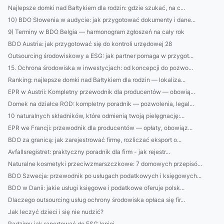
Najlepsze domki nad Bałtykiem dla rodzin: gdzie szukać, na c...
10) BDO Słowenia w audycie: jak przygotować dokumenty i dane...
9) Terminy w BDO Belgia — harmonogram zgłoszeń na cały rok
BDO Austria: jak przygotować się do kontroli urzędowej 28
Outsourcing środowiskowy a ESG: jak partner pomaga w przygot...
15. Ochrona środowiska w inwestycjach: od koncepcji do pozwo...
Ranking: najlepsze domki nad Bałtykiem dla rodzin — lokaliza...
EPR w Austrii: Kompletny przewodnik dla producentów — obowią...
Domek na działce ROD: kompletny poradnik — pozwolenia, legal...
10 naturalnych składników, które odmienią twoją pielęgnację:...
EPR we Francji: przewodnik dla producentów — opłaty, obowiąz...
BDO za granicą: jak zarejestrować firmę, rozliczać eksport o...
Avfallsregistret: praktyczny poradnik dla firm - jak rejestr...
Naturalne kosmetyki przeciwzmarszczkowe: 7 domowych przepisó...
BDO Szwecja: przewodnik po usługach podatkowych i księgowych...
BDO w Danii: jakie usługi księgowe i podatkowe oferuje polsk...
Dlaczego outsourcing usług ochrony środowiska opłaca się fir...
Jak leczyć dzieci i się nie nudzić?
Radzimy jak raportować do ESG lepiej