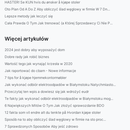
HASTER! Se KUN hvis du ønsker å kjøpe stoler
Oto Plan Od A Do Z Aby obliczyć ślad węglowy w firmie W 7 Dn...
Lepsze metody jak leczyć się
Cała Prawda O Tym Jak trenować (a Której Sprzedawcy Ci Nie P...
Więcej artykułów
2024 jest dobry aby wyposażyć dom
Dobre rady jak robić biznes
Wartość tego jak wynająć krzesła w 2020
Jak raportować do cbam - Nowe informacje
7 tips for å kjøpe hjemmekontormøbler
Jak wykonać odbiór elektroodpadów w Białymstoku Natychmiasto...
Przeczytaj ten wpis a dowiesz się jak wdrożyć eudr
Te fakty jak wykonać odbiór elektroodpadów w Białymstoku mog...
6 Największych Mitów O Tym Jak złożyć sprawozdanie BDO
12 fakta som vil endre alt du tenkte på Hvordan kjøpe stoler
Sposób na to aby obliczyć ślad węglowy w firmie na sto proc...
7 Sprawdzonych Sposobów Aby jeść zdrowo