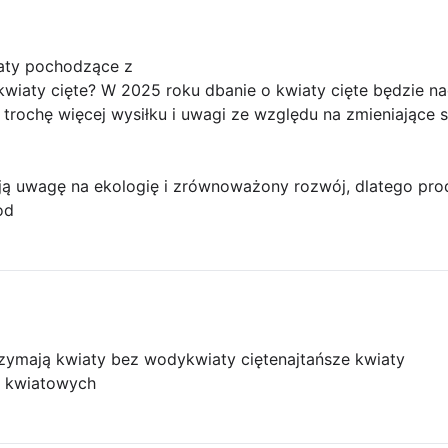
iaty pochodzące z
wiaty cięte? W 2025 roku dbanie o kwiaty cięte będzie na
trochę więcej wysiłku i uwagi ze względu na zmieniające 
ają uwagę na ekologię i zrównoważony rozwój, dlatego pr
od
rzymają kwiaty bez wody
kwiaty cięte
najtańsze kwiaty
i kwiatowych