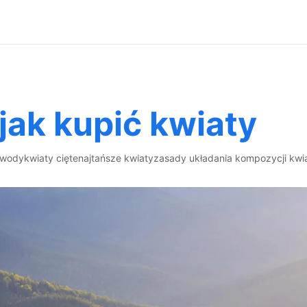
ak kupić kwiaty
 wody
kwiaty cięte
najtańsze kwiaty
zasady układania kompozycji kw