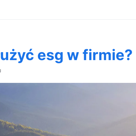
łużyć esg w firmie?
g