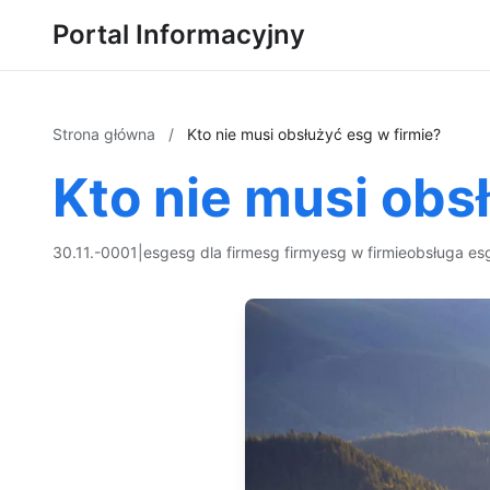
Portal Informacyjny
Strona główna
/
Kto nie musi obsłużyć esg w firmie?
Kto nie musi obs
30.11.-0001
|
esg
esg dla firm
esg firmy
esg w firmie
obsługa es