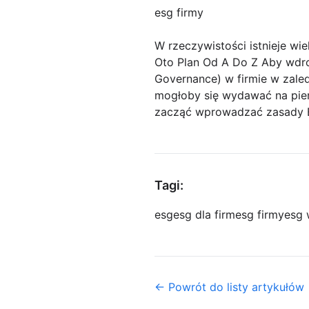
esg firmy
W rzeczywistości istnieje wi
Oto Plan Od A Do Z Aby wdro
Governance) w firmie w zaled
mogłoby się wydawać na pier
zacząć wprowadzać zasady E
Tagi:
esg
esg dla firm
esg firmy
esg 
← Powrót do listy artykułów