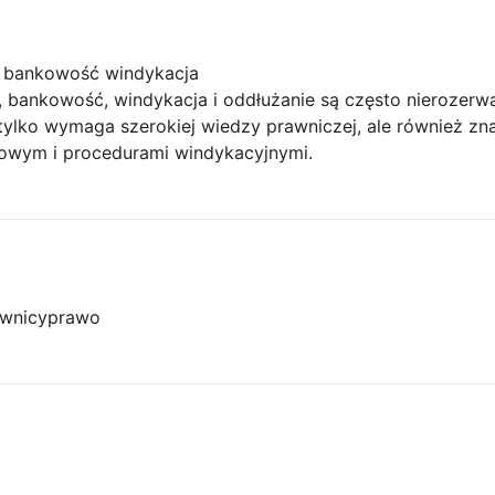
o bankowość windykacja
, bankowość, windykacja i oddłużanie są często nierozerw
 tylko wymaga szerokiej wiedzy prawniczej, ale również z
owym i procedurami windykacyjnymi.
wnicy
prawo