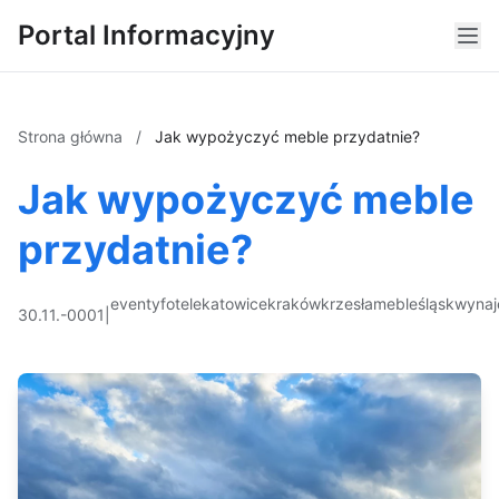
Portal Informacyjny
Strona główna
/
Jak wypożyczyć meble przydatnie?
Jak wypożyczyć meble
przydatnie?
eventy
fotele
katowice
kraków
krzesła
meble
śląsk
wyna
30.11.-0001
|