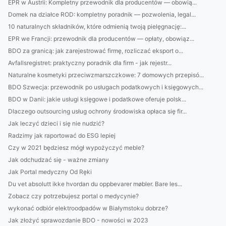
EPR w Austrii: Kompletny przewodnik dla producentów — obowią...
Domek na działce ROD: kompletny poradnik — pozwolenia, legal...
10 naturalnych składników, które odmienią twoją pielęgnację:...
EPR we Francji: przewodnik dla producentów — opłaty, obowiąz...
BDO za granicą: jak zarejestrować firmę, rozliczać eksport o...
Avfallsregistret: praktyczny poradnik dla firm - jak rejestr...
Naturalne kosmetyki przeciwzmarszczkowe: 7 domowych przepisó...
BDO Szwecja: przewodnik po usługach podatkowych i księgowych...
BDO w Danii: jakie usługi księgowe i podatkowe oferuje polsk...
Dlaczego outsourcing usług ochrony środowiska opłaca się fir...
Jak leczyć dzieci i się nie nudzić?
Radzimy jak raportować do ESG lepiej
Czy w 2021 będziesz mógł wypożyczyć meble?
Jak odchudzać się - ważne zmiany
Jak Portal medyczny Od Ręki
Du vet absolutt ikke hvordan du oppbevarer møbler. Bare les...
Zobacz czy potrzebujesz portal o medycynie?
wykonać odbiór elektroodpadów w Białymstoku dobrze?
Jak złożyć sprawozdanie BDO - nowości w 2023