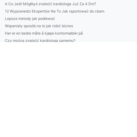
A Co Jeśli Mógłbyś znaleźć kardiologa Już Za 4 Dni?
12 Wypowiedzi Ekspertów Na To Jak raportować do cbam
Lepsze metody jak podlewać
Wspaniały sposób na to jak robić biznes
Her er en bedre måte å kjøpe kontormøbler på
Czy można znaleźć kardiologa samemu?
10 Faktów, Które Zmienią Wszystko Co Myślałeś O Tym Jak wybu...
Dlaczego warto złożyć sprawozdanie BDO?
Szukam sposóbów jak raportować do cbam
Wspaniały sposób na to jak budować altanki
Jak robić biznes przydatnie?
HASTER! Se KUN hvis du ønsker å kjøpe stoler
Oto Plan Od A Do Z Aby obliczyć ślad węglowy w firmie W 7 Dn...
Lepsze metody jak leczyć się
Cała Prawda O Tym Jak trenować (a Której Sprzedawcy Ci Nie P...
2024 jest dobry aby wyposażyć dom
Więcej artykułów