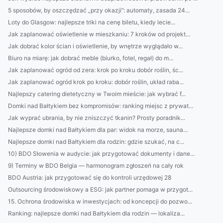
5 sposobów, by oszczędzać „przy okazji”: automaty, zasada 24...
Loty do Glasgow: najlepsze triki na cenę biletu, kiedy lecie...
Jak zaplanować oświetlenie w mieszkaniu: 7 kroków od projekt...
Jak dobrać kolor ścian i oświetlenie, by wnętrze wyglądało w...
Biuro na miarę: jak dobrać meble (biurko, fotel, regał) do m...
Jak zaplanować ogród od zera: krok po kroku dobór roślin, śc...
Jak zaplanować ogród krok po kroku: dobór roślin, układ raba...
Najlepszy catering dietetyczny w Twoim mieście: jak wybrać f...
Domki nad Bałtykiem bez kompromisów: ranking miejsc z prywat...
Jak wyprać ubrania, by nie zniszczyć tkanin? Prosty poradnik...
Najlepsze domki nad Bałtykiem dla par: widok na morze, sauna...
Najlepsze domki nad Bałtykiem dla rodzin: gdzie szukać, na c...
10) BDO Słowenia w audycie: jak przygotować dokumenty i dane...
9) Terminy w BDO Belgia — harmonogram zgłoszeń na cały rok
BDO Austria: jak przygotować się do kontroli urzędowej 28
Outsourcing środowiskowy a ESG: jak partner pomaga w przygot...
15. Ochrona środowiska w inwestycjach: od koncepcji do pozwo...
Ranking: najlepsze domki nad Bałtykiem dla rodzin — lokaliza...