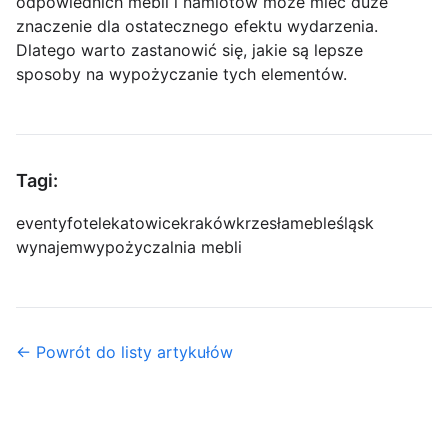
odpowiednich mebli i namiotów może mieć duże
znaczenie dla ostatecznego efektu wydarzenia.
Dlatego warto zastanowić się, jakie są lepsze
sposoby na wypożyczanie tych elementów.
Tagi:
eventy
fotele
katowice
kraków
krzesła
meble
śląsk
wynajem
wypożyczalnia mebli
← Powrót do listy artykułów