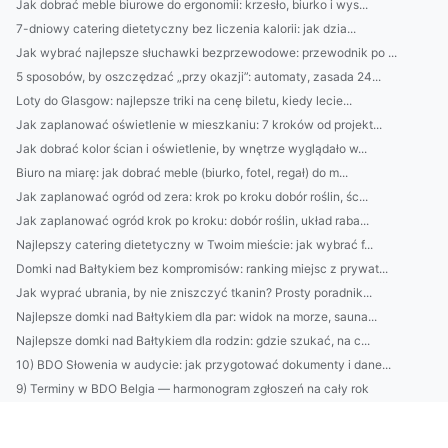
Jak dobrać meble biurowe do ergonomii: krzesło, biurko i wys...
7-dniowy catering dietetyczny bez liczenia kalorii: jak dzia...
Jak wybrać najlepsze słuchawki bezprzewodowe: przewodnik po ...
5 sposobów, by oszczędzać „przy okazji”: automaty, zasada 24...
Loty do Glasgow: najlepsze triki na cenę biletu, kiedy lecie...
Jak zaplanować oświetlenie w mieszkaniu: 7 kroków od projekt...
Jak dobrać kolor ścian i oświetlenie, by wnętrze wyglądało w...
Biuro na miarę: jak dobrać meble (biurko, fotel, regał) do m...
Jak zaplanować ogród od zera: krok po kroku dobór roślin, śc...
Jak zaplanować ogród krok po kroku: dobór roślin, układ raba...
Najlepszy catering dietetyczny w Twoim mieście: jak wybrać f...
Domki nad Bałtykiem bez kompromisów: ranking miejsc z prywat...
Jak wyprać ubrania, by nie zniszczyć tkanin? Prosty poradnik...
Najlepsze domki nad Bałtykiem dla par: widok na morze, sauna...
Najlepsze domki nad Bałtykiem dla rodzin: gdzie szukać, na c...
10) BDO Słowenia w audycie: jak przygotować dokumenty i dane...
9) Terminy w BDO Belgia — harmonogram zgłoszeń na cały rok
BDO Austria: jak przygotować się do kontroli urzędowej 28
Outsourcing środowiskowy a ESG: jak partner pomaga w przygot...