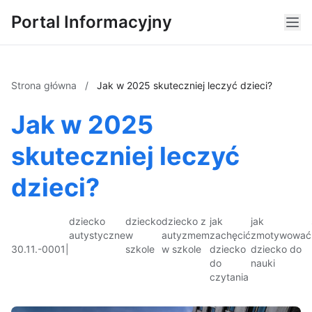
Portal Informacyjny
Strona główna
/
Jak w 2025 skuteczniej leczyć dzieci?
Jak w 2025
skuteczniej leczyć
dzieci?
dziecko
dziecko
dziecko z
jak
jak
autystyczne
w
autyzmem
zachęcić
zmotywować
30.11.-0001
|
szkole
w szkole
dziecko
dziecko do
do
nauki
czytania