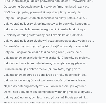
BDO Chorwacja: jak działa podwodna odbudowa? Przewodnik dla ...
Outsourcing środowiskowy: jak wybrać firmę i uniknąć ryzyk p...
BDO Francja: pełny przewodnik rejestracji firmy, opłaty, ter...
Loty do Glasgow: 10 tanich sposobów na bilety (lotnisko GLA,...
Jak wybrać najlepszy sklep internetowy: 10 punktów kontrolny...
Jak dobrać meble biurowe do ergonomii: krzesło, biurko i wys...
7-dniowy catering dietetyczny bez liczenia kalorii: jak dzia...
Jak wybrać najlepsze słuchawki bezprzewodowe: przewodnik po ...
5 sposobów, by oszczędzać „przy okazji”: automaty, zasada 24...
Loty do Glasgow: najlepsze triki na cenę biletu, kiedy lecie...
Jak zaplanować oświetlenie w mieszkaniu: 7 kroków od projekt...
Jak dobrać kolor ścian i oświetlenie, by wnętrze wyglądało w...
Biuro na miarę: jak dobrać meble (biurko, fotel, regał) do m...
Jak zaplanować ogród od zera: krok po kroku dobór roślin, śc...
Jak zaplanować ogród krok po kroku: dobór roślin, układ raba...
Najlepszy catering dietetyczny w Twoim mieście: jak wybrać f...
Domki nad Bałtykiem bez kompromisów: ranking miejsc z prywat...
Jak wyprać ubrania, by nie zniszczyć tkanin? Prosty poradnik...
Najlepsze domki nad Bałtykiem dla par: widok na morze, sauna...