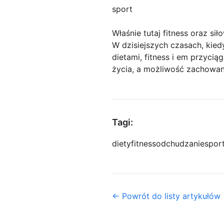
sport
Właśnie tutaj fitness oraz si
W dzisiejszych czasach, kiedy
dietami, fitness i em przyci
życia, a możliwość zachowan
Tagi:
diety
fitness
odchudzanie
spor
← Powrót do listy artykułów