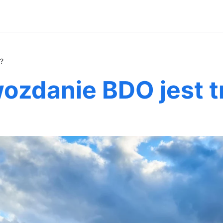
?
wozdanie BDO jest 