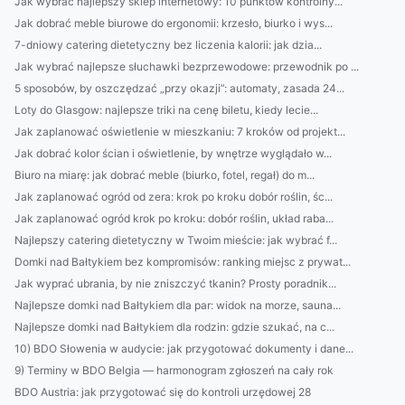
Jak wybrać najlepszy sklep internetowy: 10 punktów kontrolny...
Jak dobrać meble biurowe do ergonomii: krzesło, biurko i wys...
7-dniowy catering dietetyczny bez liczenia kalorii: jak dzia...
Jak wybrać najlepsze słuchawki bezprzewodowe: przewodnik po ...
5 sposobów, by oszczędzać „przy okazji”: automaty, zasada 24...
Loty do Glasgow: najlepsze triki na cenę biletu, kiedy lecie...
Jak zaplanować oświetlenie w mieszkaniu: 7 kroków od projekt...
Jak dobrać kolor ścian i oświetlenie, by wnętrze wyglądało w...
Biuro na miarę: jak dobrać meble (biurko, fotel, regał) do m...
Jak zaplanować ogród od zera: krok po kroku dobór roślin, śc...
Jak zaplanować ogród krok po kroku: dobór roślin, układ raba...
Najlepszy catering dietetyczny w Twoim mieście: jak wybrać f...
Domki nad Bałtykiem bez kompromisów: ranking miejsc z prywat...
Jak wyprać ubrania, by nie zniszczyć tkanin? Prosty poradnik...
Najlepsze domki nad Bałtykiem dla par: widok na morze, sauna...
Najlepsze domki nad Bałtykiem dla rodzin: gdzie szukać, na c...
10) BDO Słowenia w audycie: jak przygotować dokumenty i dane...
9) Terminy w BDO Belgia — harmonogram zgłoszeń na cały rok
BDO Austria: jak przygotować się do kontroli urzędowej 28