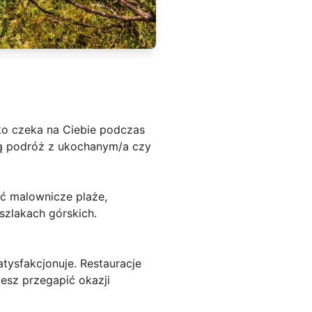
ko czeka na Ciebie podczas
zną podróż z ukochanym/a czy
ać malownicze plaże,
szlakach górskich.
tysfakcjonuje. Restauracje
esz przegapić okazji