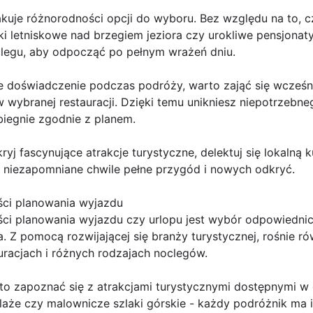
brakuje różnorodności opcji do wyboru. Bez względu na to, 
i letniskowe nad brzegiem jeziora czy urokliwe pensjonat
oclegu, aby odpocząć po pełnym wrażeń dniu.
e doświadczenie podczas podróży, warto zająć się wcześ
w wybranej restauracji. Dzięki temu unikniesz niepotrzebne
biegnie zgodnie z planem.
ryj fascynujące atrakcje turystyczne, delektuj się lokalną 
e niezapomniane chwile pełne przygód i nowych odkryć.
ści planowania wyjazdu
ci planowania wyjazdu czy urlopu jest wybór odpowiednich
a. Z pomocą rozwijającej się branży turystycznej, rośnie r
uracjach i różnych rodzajach noclegów.
to zapoznać się z atrakcjami turystycznymi dostępnymi w
plaże czy malownicze szlaki górskie - każdy podróżnik ma i