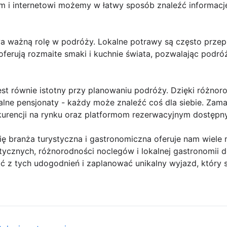
om i internetowi możemy w łatwy sposób znaleźć informacj
 ważną rolę w podróży. Lokalne potrawy są często przepus
oferują rozmaite smaki i kuchnie świata, pozwalając podr
st równie istotny przy planowaniu podróży. Dzięki różno
lne pensjonaty - każdy może znaleźć coś dla siebie. Zama
kurencji na rynku oraz platformom rezerwacyjnym dostępny
ię branża turystyczna i gastronomiczna oferuje nam wiele
stycznych, różnorodności noclegów i lokalnej gastronomii 
ć z tych udogodnień i zaplanować unikalny wyjazd, który 