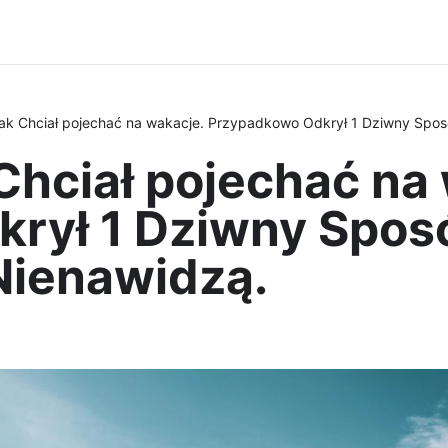
ak Chciał pojechać na wakacje. Przypadkowo Odkrył 1 Dziwny Spo
hciał pojechać na 
rył 1 Dziwny Sposó
Nienawidzą.