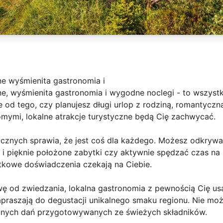
ne wyśmienita gastronomia i
zne, wyśmienita gastronomia i wygodne noclegi - to wszyst
e od tego, czy planujesz długi urlop z rodziną, romantyc
mymi, lokalne atrakcje turystyczne będą Cię zachwycać.
tycznych sprawia, że jest coś dla każdego. Możesz odkryw
i pięknie położone zabytki czy aktywnie spędzać czas na 
tkowe doświadczenia czekają na Ciebie.
ę od zwiedzania, lokalna gastronomia z pewnością Cię usa
praszają do degustacji unikalnego smaku regionu. Nie moż
znych dań przygotowywanych ze świeżych składników.