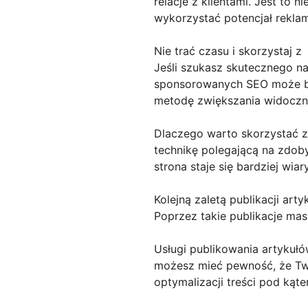
relacje z klientami. Jest to 
wykorzystać potencjał reklam
Nie trać czasu i skorzystaj z
Jeśli szukasz skutecznego na
sponsorowanych SEO może by
metodę zwiększania widocznoś
Dlaczego warto skorzystać z
technikę polegającą na zdob
strona staje się bardziej wia
Kolejną zaletą publikacji a
Poprzez takie publikacje ma
Usługi publikowania artykuł
możesz mieć pewność, że Two
optymalizacji treści pod kąt