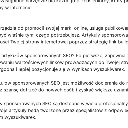
niezastąpione narzędzie dla każdego przedsiębiorcy, który 
y w Internecie.
rzędzia do promocji swojej marki online, usługa publikowa
ć właśnie tym, czego potrzebujesz. Artykuły sponsorowa
ci Twojej strony internetowej poprzez strategię link build
 artykułów sponsorowanych SEO? Po pierwsze, zapewniają 
ywaniu wartościowych linków prowadzących do Twojej stro
rygodna i lepiej pozycjonuje się w wynikach wyszukiwarek.
rtykułów sponsorowanych SEO jest możliwość docierania do
sz szansę dotrzeć do nowych osób i zyskać większe uznani
ów sponsorowanych SEO są dostępne w wielu profesjonalny
je artykuły będą tworzone przez specjalistów z odpowie
em wyszukiwarek.