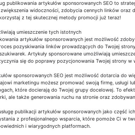
sług publikowania artykułów sponsorowanych SEO to strat
ć zwiększenia widoczności, zdobycia cennych linków oraz 
korzystaj z tej skutecznej metody promocji już teraz!
iwiają umieszczenie tych istotnych
ikowania artykułów sponsorowanych jest możliwość zdoby
 proces pozyskiwania linków prowadzących do Twojej stron
szukiwarek. Artykuły sponsorowane umożliwiają umieszczen
rzyczynia się do poprawy pozycjonowania Twojej strony w
tykułów sponsorowanych SEO jest możliwość dotarcia do wię
dzajowi marketingu możesz promować swoją firmę, usługi l
gach, które docierają do Twojej grupy docelowej. To efekt
ki, ale także generowania ruchu na stronie oraz zdobywan
usługę publikacji artykułów sponsorowanych jako część ic
stania z profesjonalnego wsparcia, które pomoże Ci w tw
powiednich i wiarygodnych platformach.