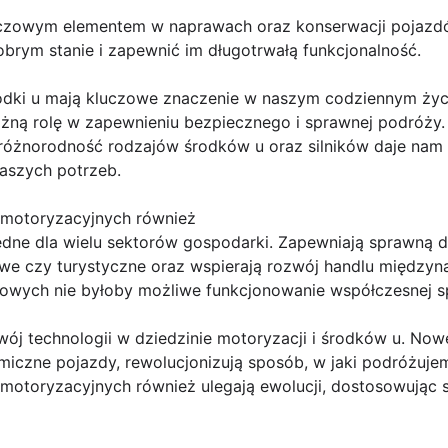
uczowym elementem w naprawach oraz konserwacji pojazdó
brym stanie i zapewnić im długotrwałą funkcjonalność.
rodki u mają kluczowe znaczenie w naszym codziennym życi
ną rolę w zapewnieniu bezpiecznego i sprawnej podróży. 
 różnorodność rodzajów środków u oraz silników daje na
aszych potrzeb.
i motoryzacyjnych również
ędne dla wielu sektorów gospodarki. Zapewniają sprawną 
we czy turystyczne oraz wspierają rozwój handlu między
owych nie byłoby możliwe funkcjonowanie współczesnej s
j technologii w dziedzinie motoryzacji i środków u. Nowe
miczne pojazdy, rewolucjonizują sposób, w jaki podróżuje
 motoryzacyjnych również ulegają ewolucji, dostosowując 