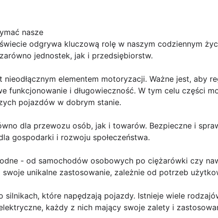
zymać nasze
wiecie odgrywa kluczową rolę w naszym codziennym życiu
arówno jednostek, jak i przedsiębiorstw.
nieodłącznym elementem motoryzacji. Ważne jest, aby re
iwe funkcjonowanie i długowieczność. W tym celu części m
szych pojazdów w dobrym stanie.
wno dla przewozu osób, jak i towarów. Bezpieczne i sprawn
la gospodarki i rozwoju społeczeństwa.
rodne - od samochodów osobowych po ciężarówki czy nawe
a swoje unikalne zastosowanie, zależnie od potrzeb użytk
ilnikach, które napędzają pojazdy. Istnieje wiele rodzajów
lektryczne, każdy z nich mający swoje zalety i zastosowan