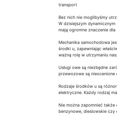
transport
Bez nich nie moglibyśmy utr
W dzisiejszym dynamicznym ś
mają ogromne znaczenie dla z
Mechanika samochodowa jest 
środki u, zapewniając właśc
ważną rolę w utrzymaniu na
Usługi owe są niezbędne zaró
przewozowe są nieocenione d
Rodzaje środków u są różno
elektryczne. Każdy rodzaj m
Nie można zapomnieć także o s
benzynowe, dieslowskie czy e