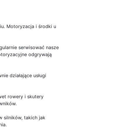
. Motoryzacja i środki u
gularnie serwisować nasze
otoryzacyjne odgrywają
ie działające usługi
t rowery i skutery
owników.
 silników, takich jak
ia.