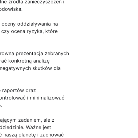
lne źródła zanieczyszczeń i
odowiska.
i oceny oddziaływania na
a czy ocena ryzyka, które
rowna prezentacja zebranych
rać konkretną analizę
ę negatywnych skutków dla
e raportów oraz
kontrolować i minimalizować
.
jącym zadaniem, ale z
ziedzinie. Ważne jest
ić naszą planetę i zachować