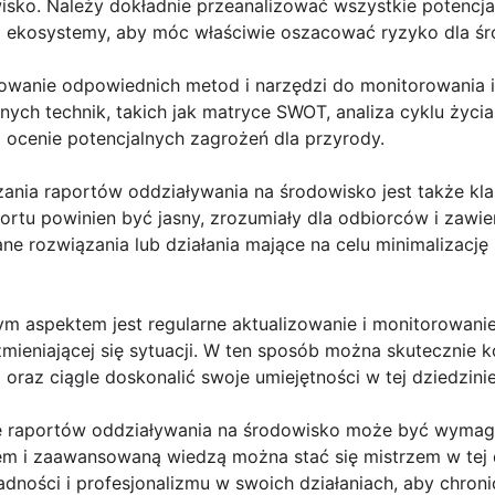
isko. Należy dokładnie przeanalizować wszystkie potencja
 ekosystemy, aby móc właściwie oszacować ryzyko dla śr
sowanie odpowiednich metod i narzędzi do monitorowania 
żnych technik, takich jak matryce SWOT, analiza cyklu życi
 ocenie potencjalnych zagrożeń dla przyrody.
ia raportów oddziaływania na środowisko jest także kla
ortu powinien być jasny, zrozumiały dla odbiorców i zawie
e rozwiązania lub działania mające na celu minimalizacj
tnym aspektem jest regularne aktualizowanie i monitorowani
mieniającej się sytuacji. W ten sposób można skutecznie 
oraz ciągle doskonalić swoje umiejętności w tej dziedzinie
 raportów oddziaływania na środowisko może być wymaga
 i zaawansowaną wiedzą można stać się mistrzem w tej d
adności i profesjonalizmu w swoich działaniach, aby chron