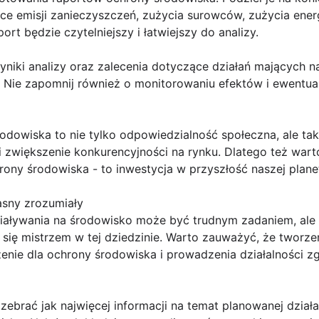
e emisji zanieczyszczeń, zużycia surowców, zużycia energ
ort będzie czytelniejszy i łatwiejszy do analizy.
niki analizy oraz zalecenia dotyczące działań mających n
. Nie zapomnij również o monitorowaniu efektów i ewentu
dowiska to nie tylko odpowiedzialność społeczna, ale ta
 i zwiększenie konkurencyjności na rynku. Dlatego też war
ny środowiska - to inwestycja w przyszłość naszej planety
asny zrozumiały
iaływania na środowisko może być trudnym zadaniem, ale
się mistrzem w tej dziedzinie. Warto zauważyć, że tworze
nie dla ochrony środowiska i prowadzenia działalności z
zebrać jak najwięcej informacji na temat planowanej działal