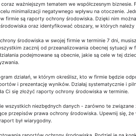
ę coraz ważniejszym tematem we współczesnym biznesie. F
w celu minimalizacji negatywnego wpływu na otoczenie. Je
 firmie są raporty ochrony środowiska. Dzięki nim można 
środowiska oraz identyfikować obszary, w których należy
ochrony środowiska w swojej firmie w terminie 7 dni, musi
szystkim zacznij od przeanalizowania obecnej sytuacji w 
ziałania podejmowane są obecnie, jakie są cele w tej dzied
yzwania.
ram działań, w którym określisz, kto w firmie będzie odp
rtów i prezentację wyników. Działaj systematycznie i piln
da Ci się złożyć raporty ochrony środowiska w terminie.
ie wszystkich niezbędnych danych - zarówno te związane z d
ące przepisów prawa ochrony środowiska. Upewnij się, że 
raport był wiarygodny.
towania raportów ochrony środowiska. Podziel je na konkr