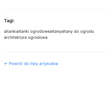
Tagi:
altanki
altanki ogrodowe
altany
altany do ogrodu
architektura ogrodowa
← Powrót do listy artykułów