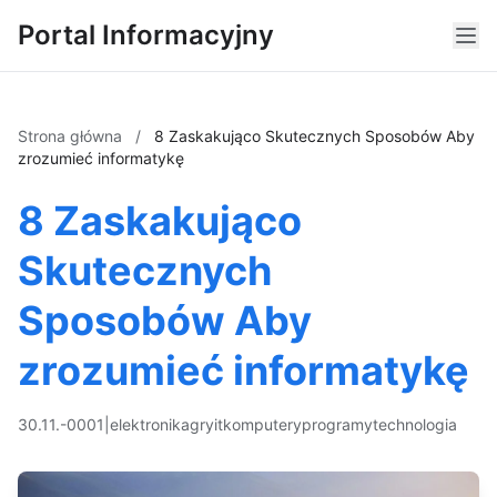
Portal Informacyjny
Strona główna
/
8 Zaskakująco Skutecznych Sposobów Aby
zrozumieć informatykę
8 Zaskakująco
Skutecznych
Sposobów Aby
zrozumieć informatykę
30.11.-0001
|
elektronika
gry
it
komputery
programy
technologia