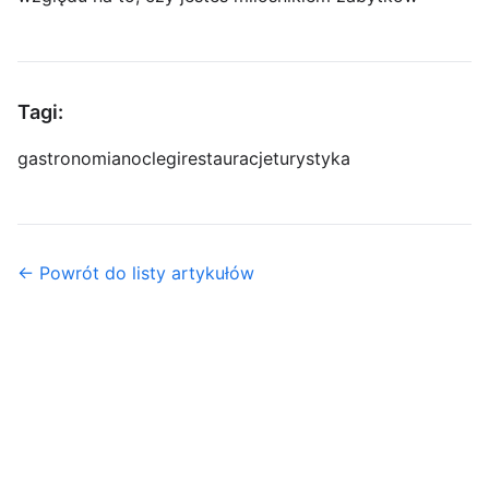
Tagi:
gastronomia
noclegi
restauracje
turystyka
← Powrót do listy artykułów