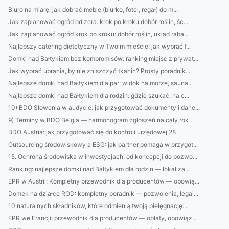
Biuro na miarę: jak dobrać meble (biurko, fotel, regał) do m...
Jak zaplanować ogród od zera: krok po kroku dobór roślin, śc...
Jak zaplanować ogród krok po kroku: dobór roślin, układ raba...
Najlepszy catering dietetyczny w Twoim mieście: jak wybrać f...
Domki nad Bałtykiem bez kompromisów: ranking miejsc z prywat...
Jak wyprać ubrania, by nie zniszczyć tkanin? Prosty poradnik...
Najlepsze domki nad Bałtykiem dla par: widok na morze, sauna...
Najlepsze domki nad Bałtykiem dla rodzin: gdzie szukać, na c...
10) BDO Słowenia w audycie: jak przygotować dokumenty i dane...
9) Terminy w BDO Belgia — harmonogram zgłoszeń na cały rok
BDO Austria: jak przygotować się do kontroli urzędowej 28
Outsourcing środowiskowy a ESG: jak partner pomaga w przygot...
15. Ochrona środowiska w inwestycjach: od koncepcji do pozwo...
Ranking: najlepsze domki nad Bałtykiem dla rodzin — lokaliza...
EPR w Austrii: Kompletny przewodnik dla producentów — obowią...
Domek na działce ROD: kompletny poradnik — pozwolenia, legal...
10 naturalnych składników, które odmienią twoją pielęgnację:...
EPR we Francji: przewodnik dla producentów — opłaty, obowiąz...