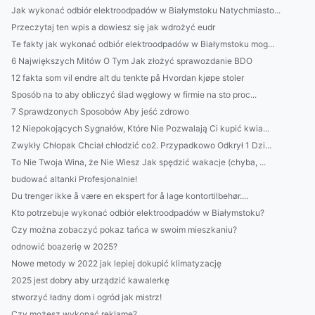
Jak wykonać odbiór elektroodpadów w Białymstoku Natychmiasto...
Przeczytaj ten wpis a dowiesz się jak wdrożyć eudr
Te fakty jak wykonać odbiór elektroodpadów w Białymstoku mog...
6 Największych Mitów O Tym Jak złożyć sprawozdanie BDO
12 fakta som vil endre alt du tenkte på Hvordan kjøpe stoler
Sposób na to aby obliczyć ślad węglowy w firmie na sto proc...
7 Sprawdzonych Sposobów Aby jeść zdrowo
12 Niepokojących Sygnałów, Które Nie Pozwalają Ci kupić kwia...
Zwykły Chłopak Chciał chłodzić co2. Przypadkowo Odkrył 1 Dzi...
To Nie Twoja Wina, że Nie Wiesz Jak spędzić wakacje (chyba, ...
budować altanki Profesjonalnie!
Du trenger ikke å være en ekspert for å lage kontortilbehør....
Kto potrzebuje wykonać odbiór elektroodpadów w Białymstoku?
Czy można zobaczyć pokaz tańca w swoim mieszkaniu?
odnowić boazerię w 2025?
Nowe metody w 2022 jak lepiej dokupić klimatyzację
2025 jest dobry aby urządzić kawalerkę
stworzyć ładny dom i ogród jak mistrz!
Czy możesz wykonać reklamę?