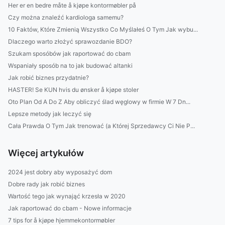
Her er en bedre måte å kjøpe kontormøbler på
Czy można znaleźć kardiologa samemu?
10 Faktów, Które Zmienią Wszystko Co Myślałeś O Tym Jak wybu...
Dlaczego warto złożyć sprawozdanie BDO?
Szukam sposóbów jak raportować do cbam
Wspaniały sposób na to jak budować altanki
Jak robić biznes przydatnie?
HASTER! Se KUN hvis du ønsker å kjøpe stoler
Oto Plan Od A Do Z Aby obliczyć ślad węglowy w firmie W 7 Dn...
Lepsze metody jak leczyć się
Cała Prawda O Tym Jak trenować (a Której Sprzedawcy Ci Nie P...
Więcej artykułów
2024 jest dobry aby wyposażyć dom
Dobre rady jak robić biznes
Wartość tego jak wynająć krzesła w 2020
Jak raportować do cbam - Nowe informacje
7 tips for å kjøpe hjemmekontormøbler