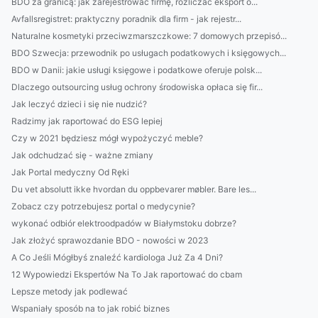
BDO za granicą: jak zarejestrować firmę, rozliczać eksport o...
Avfallsregistret: praktyczny poradnik dla firm - jak rejestr...
Naturalne kosmetyki przeciwzmarszczkowe: 7 domowych przepisó...
BDO Szwecja: przewodnik po usługach podatkowych i księgowych...
BDO w Danii: jakie usługi księgowe i podatkowe oferuje polsk...
Dlaczego outsourcing usług ochrony środowiska opłaca się fir...
Jak leczyć dzieci i się nie nudzić?
Radzimy jak raportować do ESG lepiej
Czy w 2021 będziesz mógł wypożyczyć meble?
Jak odchudzać się - ważne zmiany
Jak Portal medyczny Od Ręki
Du vet absolutt ikke hvordan du oppbevarer møbler. Bare les...
Zobacz czy potrzebujesz portal o medycynie?
wykonać odbiór elektroodpadów w Białymstoku dobrze?
Jak złożyć sprawozdanie BDO - nowości w 2023
A Co Jeśli Mógłbyś znaleźć kardiologa Już Za 4 Dni?
12 Wypowiedzi Ekspertów Na To Jak raportować do cbam
Lepsze metody jak podlewać
Wspaniały sposób na to jak robić biznes