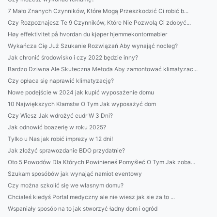
7 Mało Znanych Czynników, Które Mogą Przeszkodzić Ci robić b...
Czy Rozpoznajesz Te 9 Czynników, Które Nie Pozwolą Ci zdobyć...
Høy effektivitet på hvordan du kjøper hjemmekontormøbler
Wykańcza Cię Już Szukanie Rozwiązań Aby wynająć nocleg?
Jak chronić środowisko i czy 2022 będzie inny?
Bardzo Dziwna Ale Skuteczna Metoda Aby zamontować klimatyzac...
Czy opłaca się naprawić klimatyzację?
Nowe podejście w 2024 jak kupić wyposażenie domu
10 Największych Kłamstw O Tym Jak wyposażyć dom
Czy Wiesz Jak wdrożyć eudr W 3 Dni?
Jak odnowić boazerię w roku 2025?
Tylko u Nas jak robić imprezy w 12 dni!
Jak złożyć sprawozdanie BDO przydatnie?
Oto 5 Powodów Dla Których Powinieneś Pomyśleć O Tym Jak zoba...
Szukam sposóbów jak wynająć namiot eventowy
Czy można szkolić się we własnym domu?
Chciałeś kiedyś Portal medyczny ale nie wiesz jak sie za to ...
Wspaniały sposób na to jak stworzyć ładny dom i ogród