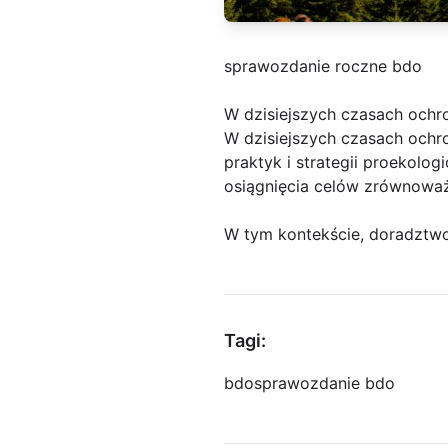
sprawozdanie roczne bdo
W dzisiejszych czasach ochr
W dzisiejszych czasach ochro
praktyk i strategii proekolo
osiągnięcia celów zrównowa
W tym kontekście, doradztw
Tagi:
bdo
sprawozdanie bdo